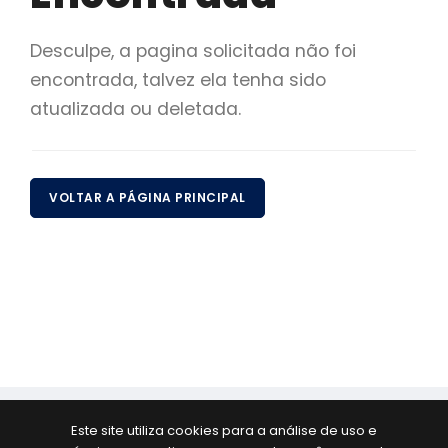
Desculpe, a pagina solicitada não foi
encontrada, talvez ela tenha sido
atualizada ou deletada.
VOLTAR A PÁGINA PRINCIPAL
© 2026 BBCont - Borges e Barcelos Contabilidade. Todos
Este site utiliza cookies para a análise de uso e
os direitos Reservados